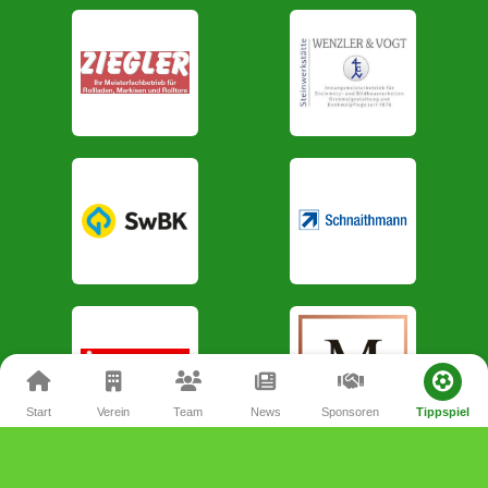
Start
Verein
Team
News
Sponsoren
Tippspiel